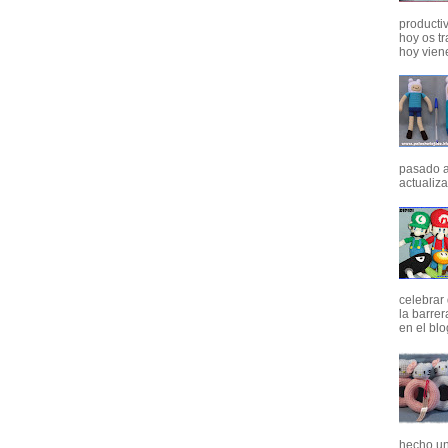
producti
hoy os tr
hoy viene
pasado a
actualizar
celebrar
la barrer
en el bl
hecho un