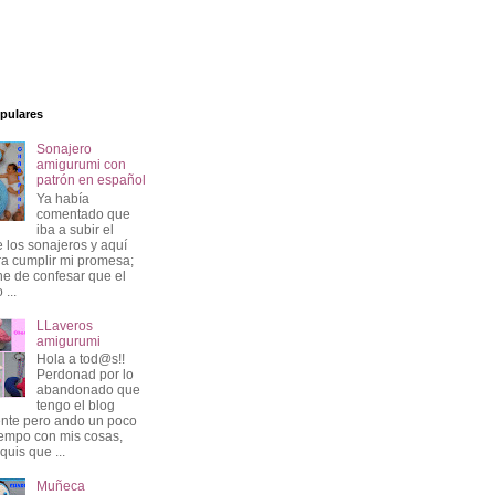
pulares
Sonajero
amigurumi con
patrón en español
Ya había
comentado que
iba a subir el
e los sonajeros y aquí
ra cumplir mi promesa;
e de confesar que el
 ...
LLaveros
amigurumi
Hola a tod@s!!
Perdonad por lo
abandonado que
tengo el blog
nte pero ando un poco
iempo con mis cosas,
quis que ...
Muñeca