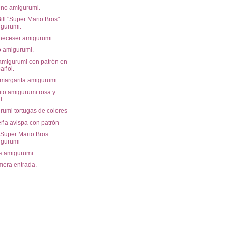
ino amigurumi.
ill "Super Mario Bros"
gurumi.
 neceser amigurumi.
o amigurumi.
amigurumi con patrón en
añol.
margarita amigurumi
ito amigurumi rosa y
l.
rumi tortugas de colores
ña avispa con patrón
 Super Mario Bros
igurumi
s amigurumi
mera entrada.