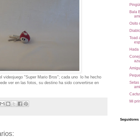
Pingü
Bala B
ami
Osito
Diabl
Toad 
esp
Hada 
Conej
azu
Amigu
Peque
l videojuego "Super Mario Bros"; cada uno lo he hecho
de ver en las fotos, su destino ha sido convertirse en
Setas
am
Cactu
Mi pri
Seguidores
rios: