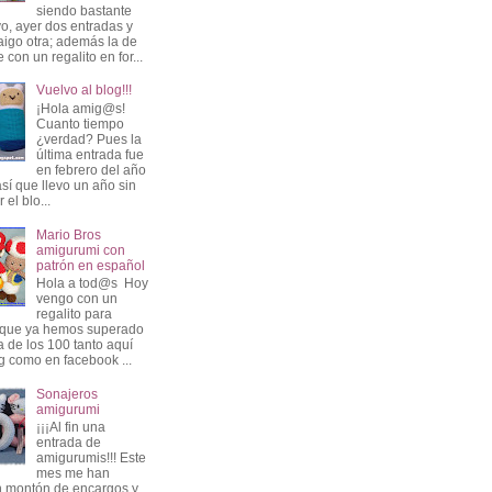
siendo bastante
vo, ayer dos entradas y
aigo otra; además la de
 con un regalito en for...
Vuelvo al blog!!!
¡Hola amig@s!
Cuanto tiempo
¿verdad? Pues la
última entrada fue
en febrero del año
sí que llevo un año sin
 el blo...
Mario Bros
amigurumi con
patrón en español
Hola a tod@s Hoy
vengo con un
regalito para
 que ya hemos superado
a de los 100 tanto aquí
og como en facebook ...
Sonajeros
amigurumi
¡¡¡Al fin una
entrada de
amigurumis!!! Este
mes me han
 montón de encargos y