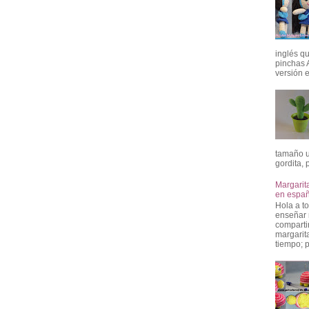
inglés qu
pinchas 
versión e
tamaño u
gordita, p
Margarit
en españ
Hola a t
enseñar 
compartir
margarit
tiempo; p