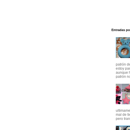
Entradas po
patrón d
estoy pa
aunque h
patrón no
ultimame
mal de t
pero tran