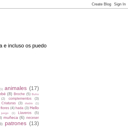
da e incluso os puedo
animales
(17)
(1)
ebé
(8)
Broche
(5)
Buho
complementos
(3)
(2)
Criaturas
(3)
diablo
(1)
Hello
flores
(4)
hada
(3)
Llaveros
(5)
juego
(1)
muñeca
(6)
3)
neceser
patrones
(13)
3)