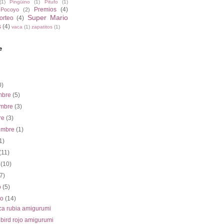
(1)
Pingüino
(1)
Pitufo
(1)
Premios
(4)
Pocoyo
(2)
Super Mario
orteo
(4)
s
(4)
vaca
(1)
zapatitos
(1)
e
0)
embre
(5)
embre
(3)
re
(3)
iembre
(1)
1)
(11)
o
(10)
(7)
o
(5)
ro
(14)
a rubia amigurumi
bird rojo amigurumi