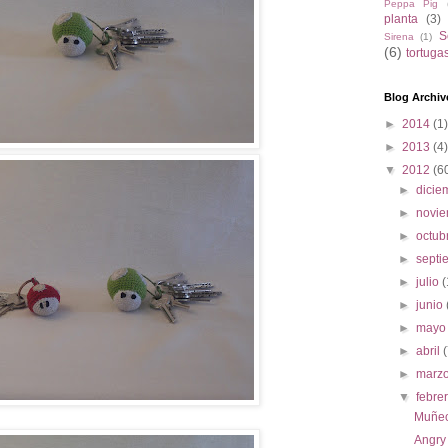
Peppa Pig
planta
(3)
S
Sirena
(1)
(6)
tortuga
Blog Archiv
►
2014
(1)
►
2013
(4)
▼
2012
(6
►
dici
►
novi
►
octub
►
sept
►
julio
(
►
junio
►
may
►
abril
►
marz
▼
febre
Muñec
Angry 