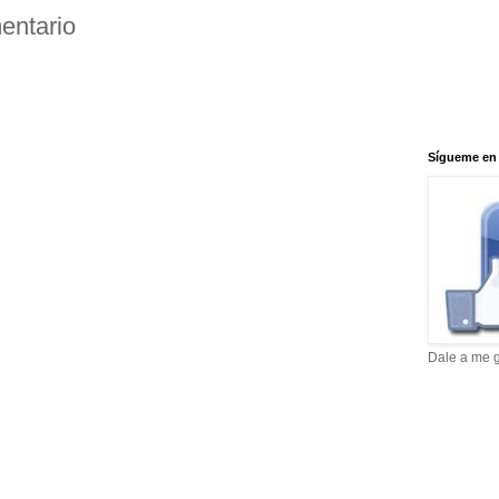
entario
Sígueme en
Dale a me g