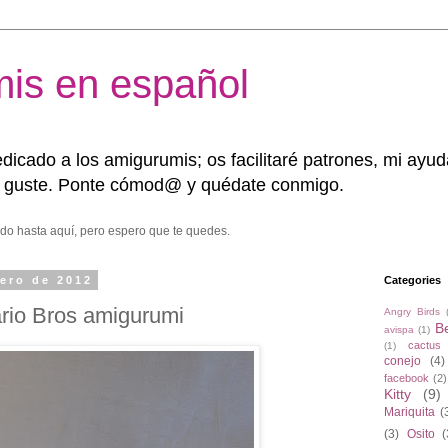
is en español
dicado a los amigurumis; os facilitaré patrones, mi ayu
s guste. Ponte cómod@ y quédate conmigo.
do hasta aquí, pero espero que te quedes.
rero de 2012
Categories
rio Bros amigurumi
Angry Birds
B
avispa
(1)
cactus
(1)
conejo
(4)
facebook
(2)
Kitty
(9)
Mariquita
(
(3)
Osito
(