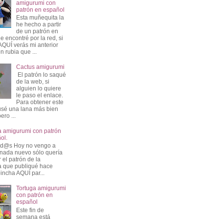
amigurumi con
patrón en español
Esta muñequita la
he hecho a partir
de un patrón en
e encontré por la red, si
AQUÍ verás mi anterior
n rubia que ...
Cactus amigurumi
El patrón lo saqué
de la web, si
alguien lo quiere
le paso el enlace.
Para obtener este
sé una lana más bien
ero ...
a amigurumi con patrón
ol.
od@s Hoy no vengo a
nada nuevo sólo quería
 el patrón de la
a que publiqué hace
incha AQUÍ par...
Tortuga amigurumi
con patrón en
español
Este fin de
semana está